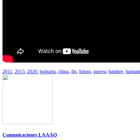
2011
,
2015
,
2020
,
bulgaria
,
china
,
fin
,
futuro
,
guerra
,
hambre
,
human
Comunicaciones LAAAO