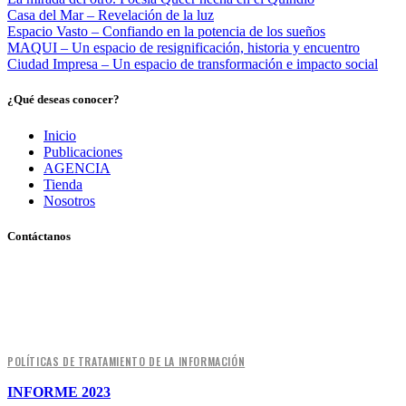
Casa del Mar – Revelación de la luz
Espacio Vasto – Confiando en la potencia de los sueños
MAQUI – Un espacio de resignificación, historia y encuentro
Ciudad Impresa – Un espacio de transformación e impacto social
¿Qué deseas conocer?
Inicio
Publicaciones
AGENCIA
Tienda
Nosotros
Contáctanos
Pereira, Risaralda, Colombia
+ 57 319 263 9996 (Colombia)
info@archivo.laaao.com
POLÍTICAS DE TRATAMIENTO DE LA INFORMACIÓN
INFORME 2023