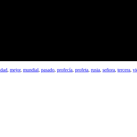
idad
,
mejor
,
mundial
,
pasado
,
profecía
,
profeta
,
rusia
,
señora
,
tercera
,
vi