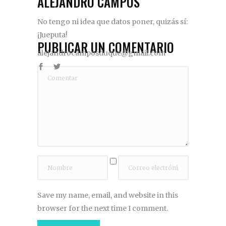
ALEJANDRO CAMPOS
No tengo ni idea que datos poner, quizás sí:
¡Jueputa!
PUBLICAR UN COMENTARIO
alejandrocamposduque@gmail.com
Save my name, email, and website in this
browser for the next time I comment.