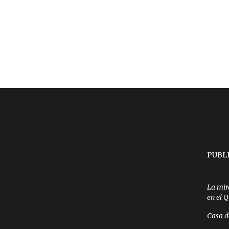
PUBL
La mir
en el 
Casa d