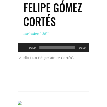
FELIPE GÓMEZ
CORTÉS
noviembre 1, 2021
Reproductor
00:00
00:00
de
“Audio Juan Felipe Gómez Cortés”.
audio