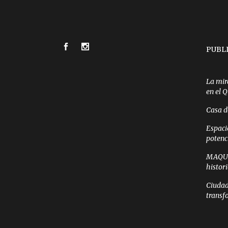
PUBL
La mir
en el 
Casa d
Espaci
potenc
MAQUI 
histor
Ciudad
transf