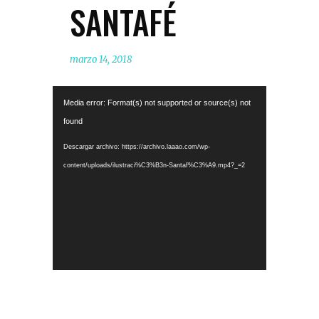
SANTAFÉ
marzo 14, 2018
Reproductor
Media error: Format(s) not supported or source(s) not
de
found
vídeo
Descargar archivo: https://archivo.laaao.com/wp-
content/uploads/ilustraci%C3%B3n-Santaf%C3%A9.mp4?_=2