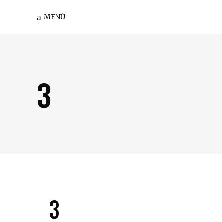
MENÚ
3
3