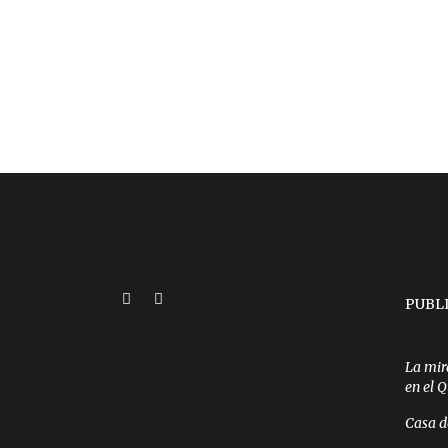
PUBL
La mir
en el 
Casa d