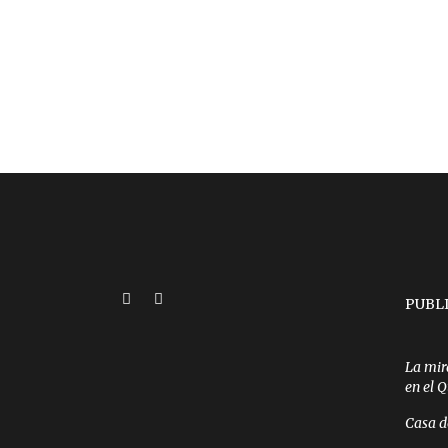
PUBL
La mir
en el 
Casa d