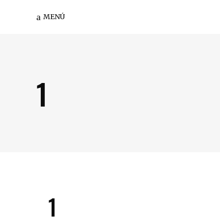
MENÚ
1
1