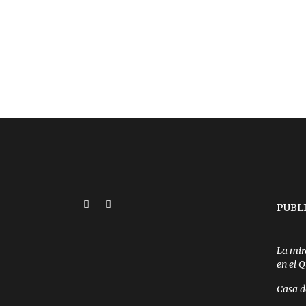
PUBL
La mir
en el 
Casa d