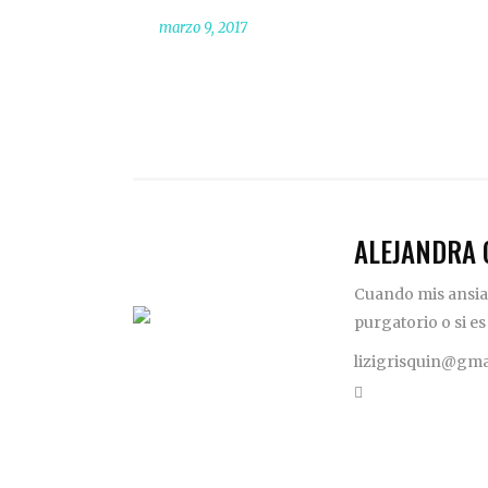
marzo 9, 2017
ALEJANDRA 
Cuando mis ansias
purgatorio o si es
lizigrisquin@gma