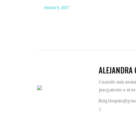
marzo 9, 2017
ALEJANDRA 
Cuando mis ansias
purgatorio o si es
lizigrisquin@gma