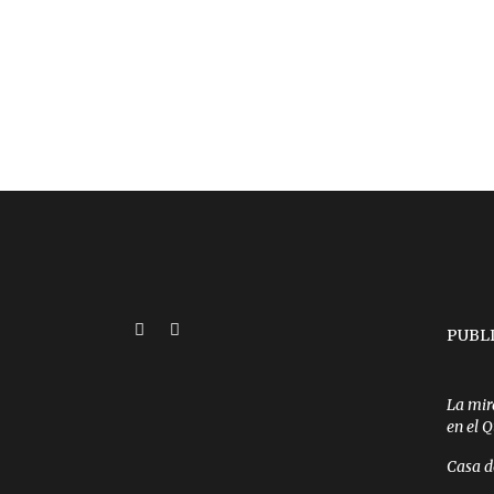
PUBL
La mir
en el 
Casa d