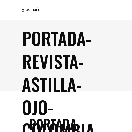
MENÚ
PORTADA-
REVISTA-
ASTILLA-
OJO-
PORTADA-
COLOMBIA