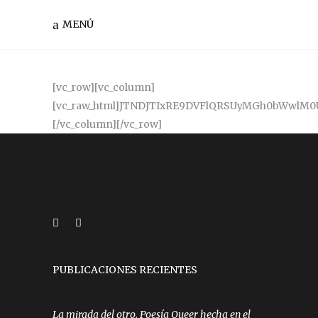
MENÚ
[vc_row][vc_column][vc_raw_html]JTNDJTIxRE9DVFlQRSUyMGh0bWwlM0UlMEElM0NodG1sJTIwbGFuZyUzRCUyMmVzJTIyJTNFJTBBJTBBJTNDaGVhZCUzRSUwQSUyMCUyMCUzQ21ldGElMjBjaGFyc2V0JTNEJTIydXRmLTglMjIlM0UlMEElMjAlMjAlM0NtZXRhJTIwaHR0cC1lcXVpdiUzRCUyMlgtVUEtQ29tcGF0aWJsZSUyMiUyMGNvbnRlbnQlM0QlMjJJRSUzRGVkZ2UlMjIlM0UlMEElMjAlMjAlM0NtZXRhJTIwbmFtZSUzRCUyMnZpZXdwb3J0JTIyJTIwY29udGVudCUzRCUyMndpZHRoJTNEZGV2aWNlLXdpZHRoJTJDJTIwaW5pdGlhbC1zY2FsZSUzRDElMjIlM0UlMEElMjAlMjAlM0MlMjEtLSUyMFRoZSUyMGFib3ZlJTIwMyUyMG1ldGElMjB0YWdzJTIwJTJBbXVzdCUyQSUyMGNvbWUlMjBmaXJzdCUyMGluJTIwdGhlJTIwaGVhZCUzQiUyMGFueSUyMG90aGVyJTIwaGVhZCUyMGNvbnRlbnQlMjBtdXN0JTIwY29tZSUyMCUyQWFmdGVyJTJBJTIwdGhlc2UlMjB0YWdzJTIwLS0lM0UlMEElMjAlMjAlM0N0aXRsZSUzRUZvcm11bGFyaW8lMjBQcnVlYmFzJTIwUmVzcHVlc3RhJTNDJTJGdGl0bGUlM0UlMEElMjAlMjAlM0MlMjEtLSUyMEJvb3RzdHJhcCUyMC0tJTNFJTBBJTIwJTIwJTNDbGluayUyMGhyZWYlM0QlMjJodHRwcyUzQSUyRiUyRm1heGNkbi5ib290c3RyYXBjZG4uY29tJTJGYm9vdHN0cmFwJTJGMy4zLjclMkZjc3MlMkZib290c3RyYXAubWluLmNzcyUyMiUyMHJlbCUzRCUyMnN0eWxlc2hlZXQlMjIlM0UlMEElMjAlMjAlM0NsaW5rJTIwaHJlZiUzRCUyMmh0dHBzJTNBJTJGJTJGbWF4Y2RuLmJvb3RzdHJhcGNkbi5jb20lMkZmb250LWF3ZXNvbWUlMkY0LjcuMCUyRmNzcyUyRmZvbnQtYXdlc29tZS5taW4uY3NzJTIyJTIwcmVsJTNEJTIyc3R5bGVzaGVldCUyMiUzRSUwQSUyMCUyMCUzQyUyMS0tJTIwSFRNTDUlMjBzaGltJTIwYW5kJTIwUmVzcG9uZC5qcyUyMGZvciUyMElFOCUyMHN1cHBvcnQlMjBvZiUyMEhUTUw1JTIwZWxlbWVudHMlMjBhbmQlMjBtZWRpYSUyMHF1ZXJpZXMlMjAtLSUzRSUwQSUyMCUyMCUzQyUyMS0tJTIwV0FSTklORyUzQSUyMFJlc3BvbmQuanMlMjBkb2VzbiUyN3QlMjB3b3JrJTIwaWYlMjB5b3UlMjB2aWV3JTIwdGhlJTIwcGFnZSUyMHZpYSUyMGZpbGUlM0ElMkYlMkYlMjAtLSUzRSUwQSUyMCUyMCUzQyUyMS0tJTVCaWYlMjBsdCUyMElFJTIwOSU1RCUzRSUwQSUyMCUyMCUzQ3NjcmlwdCUyMHNyYyUzRCUyMmh0dHBzJTNBJTJGJTJGb3NzLm1heGNkbi5jb20lMkZodG1sNXNoaXYlMkYzLjcuMiUyRmh0bWw1c2hpdi5taW4uanMlMjIlM0UlM0MlMkZzY3JpcHQlM0UlMEElMjAlMjAlM0NzY3JpcHQlMjBzcmMlM0QlMjJodHRwcyUzQSUyRiUyRm9zcy5tYXhjZG4uY29tJTJGcmVzcG9uZCUyRjEuNC4yJTJGcmVzcG9uZC5taW4uanMlMjIlM0UlM0MlMkZzY3JpcHQlM0UlMEElMjAlMjAlM0MlMjElNUJlbmRpZiU1RC0tJTNFJTBBJTNDJTJGaGVhZCUzRSUwQSUwQSUzQ2JvZHklM0UlMEElMjAlMjAlM0NoZWFkZXIlMjBpZCUzRCUyMm1haW4taGVhZGVyJTIyJTIwc3R5bGUlM0QlMjJtYXJnaW4tdG9wJTNBMjBweCUyMiUzRSUwQSUyMCUyMCUyMCUyMCUzQ2RpdiUyMGNsYXNzJTNEJTIycm93JTIyJTNFJTBBJTIwJTIwJTIwJTIwJTIwJTIwJTNDZGl2JTIwY2xhc3MlM0QlMjJjb2wtbGctMTIlMjBmcmFuamElMjIlM0UlMEElMjAlMjAlMjAlMjAlMjAlMjAlMjAlMjAlM0NpbWclMjBjbGFzcyUzRCUyMmNlbnRlci1ibG9jayUyMiUyMHNyYyUzRCUyMmh0dHBzJTNBJTJGJTJGYXJjaGl2by5sYWFhby5jb20lMkZ3cC1jb250ZW50JTJGdXBsb2FkcyUyRjIwMjMlMkYwNCUyRkxvZ28tZmluYWwtTEFBQU8tMjAyMi0yLnBuZyUyMiUyMHN0eWxlJTNEJTIyJTIyJTNFJTBBJTIwJTIwJTIwJTIwJTIwJTIwJTNDJTJGZGl2JTNFJTBBJTIwJTIwJTIwJTIwJTNDJTJGZGl2JTNFJTBBJTIwJTIwJTNDJTJGaGVhZGVyJTNFJTBBJTIwJTIwJTNDZGl2JTIwY2xhc3MlM0QlMjJjb250YWluZXIlMjIlM0UlMEElMjAlMjAlMjAlMjAlM0NkaXYlMjBjbGFzcyUzRCUyMnJvdyUyMiUyMHN0eWxlJTNEJTIybWFyZ2luLXRvcCUzQTIwcHglMjIlM0UlMEElMjAlMjAlMjAlMjAlMjAlMjAlM0NkaXYlMjBjbGFzcyUzRCUyMmNvbC1sZy04JTIwY29sLWxnLW9mZnNldC0yJTIwJTIyJTNFJTBBJTIwJTIwJTIwJTIwJTIwJTIwJTIwJTIwJTNDaDQlMjBzdHlsZSUzRCUyMnRleHQtYWxpZ24lM0FsZWZ0JTIyJTNFJTIwUmVzcHVlc3RhJTIwZGUlMjBsYSUyMFRyYW5zYWNjaSVDMyVCM24lMjAlM0MlMkZoNCUzRSUwQSUyMCUyMCUyMCUyMCUyMCUyMCUyMCUyMCUzQ2hyJTNFJTBBJTIwJTIwJTIwJTIwJTIwJTIwJTNDJTJGZGl2JTNFJTBBJTIwJTIwJTIwJTIwJTIwJTIwJTNDZGl2JTIwY2xhc3MlM0QlMjJjb2wtbGctOCUyMGNvbC1sZy1vZmZzZXQtMiUyMCUyMiUzRSUwQSUyMCUyMCUyMCUyMCUyMCUyMCUyMCUyMCUzQ2RpdiUyMGNsYXNzJTNEJTIydGFibGUtcmVzcG9uc2l2ZSUyMiUzRSUwQSUyMCUyMCUyMCUyMCUyMCUyMCUyMCUyMCUyMCUyMCUzQ3RhYmxlJTIwY2xhc3MlM0QlMjJ0YWJsZSUyMHRhYmxlLWJvcmRlcmVkJTIyJTNFJTBBJTIwJTIwJTIwJTIwJTIwJTIwJTIwJTIwJTIwJTIwJTIwJTIwJTNDdGJvZHklM0UlMEElMjAlMjAlMjAlMjAlMjAlMjAlMjAlMjAlMjAlMjAlMjAlMjAlMjAlMjAlM0N0ciUzRSUwQSUyMCUyMCUyMCUyMCUyMCUyMCUyMCUyMCUyMCUyMCUyMCUyMCUyMCUyMCUyMCUyMCUzQ3RkJTNFUmVmZXJlbmNpYSUzQyUyRnRkJTNFJTBBJTIwJTIwJTIwJTIwJTIwJTIwJTIwJTIwJTIwJTIwJTIwJTIwJTIwJTIwJTIwJTIwJTNDdGQlMjBpZCUzRCUyMnJlZmVyZW5jaWElMjIlM0UlM0MlMkZ0ZCUzRSUwQSUyMCUyMCUyMCUyMCUyMCUyMCUyMCUyMCUyMCUyMCUyMCUyMCUyMCUyMCUzQyUyRnRyJTNFJTBBJTIwJTIwJTIwJTIwJTIwJTIwJTIwJTIwJTIwJTIwJTIwJTIwJTIwJTIwJTNDdHIlM0UlMEElMjAlMjAlMjAlMjAlMjAlMjAlMjAlMjAlMjAlMjAlMjAlMjAlMjAlMjAlMjAlMjAlM0N0ZCUyMGNsYXNzJTNEJTIyYm9sZCUyMiUzRUZlY2hhJTNDJTJGdGQlM0UlMEElMjAlMjAlMjAlMjAlMjAlMjAlMjAlMjAlMjAlMjAlMjAlMjAlMjAlMjAlMjAlMjAlM0N0ZCUyMGlkJTNEJTIyZmVjaGElMjIlMjBjbGFzcyUzRCUyMiUyMiUzRSUzQyUyRnRkJTNFJTBBJTIwJTIwJTIwJTIwJTIwJTIwJTIwJTIwJTIwJTIwJTIwJTIwJTIwJTIwJTNDJTJGdHIlM0UlMEElMjAlMjAlMjAlMjAlMjAlMjAlMjAlMjAlMjAlMjAlMjAlMjAlMjAlMjAlM0N0ciUzRSUwQSUyMCUyMCUyMCUyMCUyMCUyMCUyMCUyMCUyMCUyMCUyMCUyMCUyMCUyMCUyMCUyMCUzQ3RkJTNFUmVzcHVlc3RhJTNDJTJGdGQlM0UlMEElMjAlMjAlMjAlMjAlMjAlMjAlMjAlMjAlMjAlMjAlMjAlMjAlMjAlMjAlMjAlMjAlM0N0ZCUyMGlkJTNEJTIycmVzcHVlc3RhJTIyJTNFJTNDJTJGdGQlM0UlMEElMjAlMjAlMjAlMjAlMjAlMjAlMjAlMjAlMjAlMjAlMjAlMjAlMjAlMjAlM0MlMkZ0ciUzRSUwQSUyMCUyMCUyMCUyMCUyMCUyMCUyMCUyMCUyMCUyMCUyMCUyMCUyMCUyMCUzQ3RyJTNFJTBBJTIwJTIwJTIwJTIwJTIwJTIwJTIwJTIwJTIwJTIwJTIwJTIwJTIwJTIwJTIwJTIwJTNDdGQlM0VNb3Rpdm8lM0MlMkZ0ZCUzRSUwQSUyMCUyMCUyMCUyMCUyMCUyMCUyMCUyMCUyMCUyMCUyMCUyMCUyMCUyMCUyMCUyMCUzQ3RkJTIwaWQlM0QlMjJtb3Rpdm8lMjIlM0UlM0MlMkZ0ZCUzRSUwQSUyMCUyMCUyMCUyMCUyMCUyMCUyMCUyMCUyMCUyMCUyMCUyMCUyMCUyMCUzQyUyRnRyJTNFJTBBJTIwJTIwJTIwJTIwJTIwJTIwJTIwJTIwJTIwJTIwJTIwJTIwJTIwJTIwJTNDdHIlM0UlMEElMjAlMjAlMjAlMjAlMjAlMjAlMjAlMjAlMjAlMjAlMjAlMjAlMjAlMjAlMjAlMjAlM0N0ZCUyMGNsYXNzJTNEJTIyYm9sZCUyMiUzRUJhbmNvJTNDJTJGdGQlM0UlMEElMjAlMjAlMjAlMjAlMjAlMjAlMjAlMjAlMjAlMjAlMjAlMjAlMjAlMjAlMjAlMjAlM0N0ZCUyMGNsYXNzJTNEJTIyJTIyJTIwaWQlM0QlMjJiYW5jbyUyMiUzRSUwQSUyMCUyMCUyMCUyMCUyMCUyMCUyMCUyMCUyMCUyMCUyMCUyMCUyMCUyMCUzQyUyRnRyJTNFJTBBJTIwJTIwJTIwJTIwJTIwJTIwJTIwJTIwJTIwJTIwJTIwJTIwJTIwJTIwJTNDdHIlM0UlMEElMjAlMjAlMjAlMjAlMjAlMjAlMjAlMjAlMjAlMjAlMjAlMjAlMjAlMjAlMjAlMjAlM0N0ZCUyMGNsYXNzJTNEJTIyYm9sZCUyMiUzRVJlY2libyUzQyUyRnRkJTNFJTBBJTIwJTIwJTIwJTIwJTIwJTIwJTIwJTIwJTIwJTIwJTIwJTIwJTIwJTIwJTIwJTIwJTNDdGQlMjBpZCUzRCUyMnJlY2libyUyMiUzRSUzQyUyRnRkJTNFJTBBJTIwJTIwJTIwJTIwJTIwJTIwJTIwJTIwJTIwJTIwJTIwJTIwJTIwJTIwJTNDJTJGdHIlM0UlMEElMjAlMjAlMjAlMjAlMjAlMjAlMjAlMjAlMjAlMjAlMjAlMjAlMjAlMjAlM0N0ciUzRSUwQSUyMCUyMCUyMCUyMCUyMCUyMCUyMCUyMCUyMCUyMCUyMCUyMCUyMCUyMCUyMCUyMCUzQ3RkJTIwY2xhc3MlM0QlMjJib2xkJTIyJTNFVG90YWwlM0MlMkZ0ZCUzRSUwQSUyMCUyMCUyMCUyMCUyMCUyMCUyMCUyMCUyMCUyMCUyMCUyMCUyMCUyMCUyMCUyMCUzQ3RkJTIwY2xhc3MlM0QlMjIlMjIlMjBpZCUzRCUyMnRvdGFsJTIyJTNFJTBBJTIwJTIwJTIwJTIwJTIwJTIwJTIwJTIwJTIwJTIwJTIwJTIwJTIwJTIwJTIwJTIwJTNDJTJGdGQlM0UlMEElMjAlMjAlMjAlMjAlMjAlMjAlMjAlMjAlMjAlMjAlMjAlMjAlMjAlMjAlM0MlMkZ0ciUzRSUwQSUyMCUyMCUyMCUyMCUyMCUyMCUyMCUyMCUyMCUyMCUyMCUyMCUzQyUyRnRib2R5JTNFJTBBJTIwJTIwJTIwJTIwJTIwJTIwJTIwJTIwJTIwJTIwJTNDJTJGdGFibGUlM0UlMEElMjAlMjAlMjAlMjAlMjAlMjAlMjAlMjAlM0MlMkZkaXYlM0UlMEElMjAlMjAlMjAlMjAlMjAlMjAlM0MlMkZkaXYlM0UlMEElMjAlMjAlMjAlMjAlM0MlMkZkaXYlM0UlMEElMjAlMjAlM0MlMkZkaXYlM0UlMEElMjAlMjAlM0Nmb290ZXIlM0UlMEElMjAlMjAlMjAlMjAlM0NkaXYlMjBjbGFzcyUzRCUyMnJvdyUyMiUzRSUwQSUyMCUyMCUyMCUyMCUyMCUyMCUzQ2RpdiUyMGNsYXNzJTNEJTIyY29udGFpbmVyJTIyJTNFJTBBJTIwJTIwJTIwJTIwJTIwJTIwJTIwJTIwJTNDZGl2JTIwY2xhc3MlM0QlMjJjb2wtbGctOCUyMGNvbC1sZy1vZmZzZXQtMiUyMiUzRSUwQSUyMCUyMCUyMCUyMCUyMCUyMCUyMCUyMCUyMCUyMCUzQ2ltZyUyMHNyYyUzRCUyMmh0dHBzJTNBJTJGJTJGMzY5OTY5NjkxZjQ3NjA3MzUwOGEtNjBiZjA4NjdhZGQ5NzE5MDhkNGYyNmE2NDUxOWMyYWEuc3NsLmNmNS5yYWNrY2RuLmNvbSUyRmJ0bnMlMkZlcGF5Y28lMkZwYWdvc19wcm9jZXNhZG9zX3Bvcl9lcGF5Y29fMjYwcHgucG5nJTIyJTIwc3R5bGUlM0QlMjJtYXJnaW4tdG9wJTNBMTBweCUzQiUyMGZsb2F0JTNBbGVmdCUyMiUzRSUyMCUzQ2ltZyUyMHNyYyUzRCUyMmh0dHBzJTNBJTJGJTJGMzY5OTY5NjkxZjQ3NjA3MzUwOGEtNjBiZjA4NjdhZGQ5NzE5MDhkNGYyNmE2NDUxOWMyYWEuc3NsLmNmNS5yYWNrY2RuLmNvbSUyRmJ0bnMlMkZlcGF5Y28lMkZjcmVkaWJhbmNvbG9nby5wbmclMjIlMEElMjAlMjAlMjAlMjAlMjAlMjAlMjAlMjAlMjAlMjAlMjAlMjBoZWlnaHQlM0QlMjI0MHB4JTIyJTIwc3R5bGUlM0QlMjJtYXJnaW4tdG9wJTNBMTBweCUzQiUyMGZsb2F0JTNBcmlnaHQlMjIlM0UlMEElMjAlMjAlMjAlMjAlMjAlMjAlMjAlMjAlM0MlMkZkaXYlM0UlMEElMjAlMjAlMjAlMjAlMjAlMjAlM0MlMkZkaXYlM0UlMEElMjAlMjAlMjAlMjAlM0MlMkZkaXYlM0UlMEElMjAlMjAlM0MlMkZmb290ZXIlM0UlMEElMjAlMjAlM0MlMjEtLSUyMGpRdWVyeSUyMCUyOG5lY2Vzc2FyeSUyMGZvciUyMEJvb3RzdHJhcCUyN3MlMjBKYXZhU2NyaXB0JTIwcGx1Z2lucyUyOSUyMC0tJTNFJTBBJTIwJTIwJTNDc2NyaXB0JTIwc3JjJTNEJTIyaHR0cHMlM0ElMkYlMkZjZG5qcy5jbG91ZGZsYXJlLmNvbSUyRmFqYXglMkZsaWJzJTJGanF1ZXJ5JTJGMy4xLjElMkZqcXVlcnkuanMlMjIlM0UlM0MlMkZzY3JpcHQlM0UlMEElMjAlMjAlM0MlMjEtLSUyMEluY2x1ZGUlMjBhbGwlMjBjb21waWxlZCUyMHBsdWdpbnMlMjAlMjhiZWxvdyUyOSUyQyUyMG9yJTIwaW5jbHVkZSUyMGluZGl2aWR1YWwlMjBmaWxlcyUyMGFzJTIwbmVlZGVkJTIwLS0lM0UlMEElMjAlMjAlM0NzY3JpcHQlMjBzcmMlM0QlMjJodHRwcyUzQSUyRiUyRm1heGNkbi5ib290c3RyYXBjZG4uY29tJTJGYm9vdHN0cmFwJTJGMy4zLjclMkZqcyUyRmJvb3RzdHJhcC5taW4uanMlMjIlM0UlM0MlMkZzY3JpcHQlM0UlMEElMjAlMjAlM0NzY3JpcHQlM0UlMEElMjAlMjAlMjAlMjBmdW5jdGlvbiUyMGdldFF1ZXJ5UGFyYW0lMjhwYXJhbSUyOSUyMCU3QiUwQSUyMCUyMCUyMCUyMCUyMCUyMGxvY2F0aW9uLnNlYXJjaC5zdWJzdHIlMjgxJTI5JTBBJTIwJTIwJTIwJTIwJTIwJTIwJTIwJTIwLnNwbGl0JTI4JTIyJTI2JTIyJTI5JTBBJTIwJTIwJTIwJTIwJTIwJTIwJTIwJTIwLnNvbWUlMjhmdW5jdGlvbiUyOGl0ZW0lMjklMjAlN0IlMjAlMkYlMkYlMjByZXR1cm5zJTIwZmlyc3QlMjBvY2N1cmVuY2UlMjBhbmQlMjBzdG9wcyUwQSUyMCUyMCUyMCUyMCUyMCUyMCUyMCUyMCUyMCUyMHJldHVybiUyMGl0ZW0uc3BsaXQlMjglMjIlM0QlMjIlMjklNUIwJTVEJTIwJTNEJTNEJTIwcGFyYW0lMjAlMjYlMjYlMjAlMjhwYXJhbSUyMCUzRCUyMGl0ZW0uc3BsaXQlMjglMjIlM0QlMjIlMjklNUIxJTVEJTI5JTBBJTIwJTIwJTIwJTIwJTIwJTIwJTIwJTIwJTdEJTI5JTBBJTIwJTIwJTIwJTIwJTIwJTIwcmV0dXJuJTIwcGFyYW0lMEElMjAlMjAlMjAlMjAlN0QlMEElMjAlMjAlMjAlMjAlMjQlMjhkb2N1bWVudCUyOS5yZWFkeSUyOGZ1bmN0aW9uJTI4JTI5JTIwJTdCJTBBJTIwJTIwJTIwJTIwJTIwJTIwJTJGJTJGbGxhdmUlMjBwdWJsaWNhJTIwZGVsJTIwY29tZXJjaW8lMEElMEElMjAlMjAlMjAlMjAlMjAlMjAlMkYlMkZSZWZlcmVuY2lhJTIwZGUlMjBwYXljbyUyMHF1ZSUyMHZpZW5lJTIwcG9yJTIwdXJsJTBBJTIwJTIwJTIwJTIwJTIwJTIwdmFyJTIwcmVmX3BheWNvJTIwJTNEJTIwZ2V0UXVlcnlQYXJhbSUyOCUyN3JlZl9wYXljbyUyNyUyOSUzQiUwQSUyMCUyMCUyMCUyMCUyMCUyMCUyRiUyRlVybCUyMFJlc3QlMjBNZXRvZG8lMjBnZXQlMkMlMjBzZSUyMHBhc2ElMjBsYSUyMGxsYXZlJTIweSUyMGxhJTIwcmVmX3BheWNvJTIwY29tbyUyMHBhcmVtZXRybyUwQSUyMCUyMCUyMCUyMCUyMCUyMHZhciUyMHVybGFwcCUyMCUzRCUyMCUyMmh0dHBzJTNBJTJGJTJGc2VjdXJlLmVwYXljby5jbyUyRnZhbGlkYXRpb24lMkZ2MSUyRnJlZmVyZW5jZSUyRiUyMiUyMCUyQiUyMHJlZl9wYXljbyUzQiUwQSUwQSUyMCUyMCUyMCUyMCUyMCUyMCUyNC5nZXQlMjh1cmxhcHAlMkMlMjBmdW5jdGlvbiUyOHJlc3BvbnNlJTI5JTIwJTdCJTBBJTBBJTBBJTIwJTIwJTIwJTIwJTIwJTIwJTIwJTIwaWYlMjAlMjhyZXNwb25zZS5zdWNjZXNzJTI5JTIwJTdCJTBBJTBBJTIwJTIwJTIwJTIwJTIwJTI
PUBLICACIONES RECIENTES
La mirada del otro. Poesía Queer hecha en el