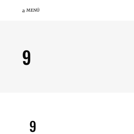
MENÚ
9
9