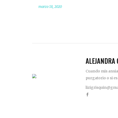
marzo 18, 2020
ALEJANDRA 
Cuando mis ansias
purgatorio o si es
lizigrisquin@gma