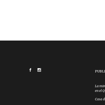
PUBL
La mir
en el 
Casa d