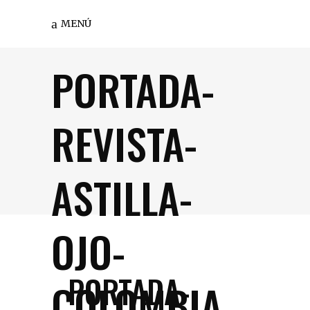
MENÚ
PORTADA-
REVISTA-
ASTILLA-
OJO-
PORTADA-
COLOMBIA