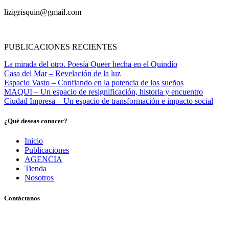
lizigrisquin@gmail.com
PUBLICACIONES RECIENTES
La mirada del otro. Poesía Queer hecha en el Quindío
Casa del Mar – Revelación de la luz
Espacio Vasto – Confiando en la potencia de los sueños
MAQUI – Un espacio de resignificación, historia y encuentro
Ciudad Impresa – Un espacio de transformación e impacto social
¿Qué deseas conocer?
Inicio
Publicaciones
AGENCIA
Tienda
Nosotros
Contáctanos
Pereira, Risaralda, Colombia