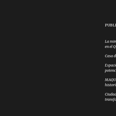
PUBL
La mir
en el 
Casa d
Espaci
potenc
MAQUI 
histor
Ciudad
transf