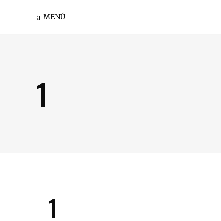
MENÚ
1
1