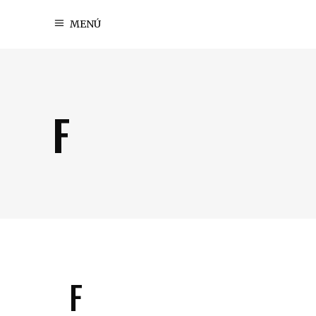
MENÚ
F
F