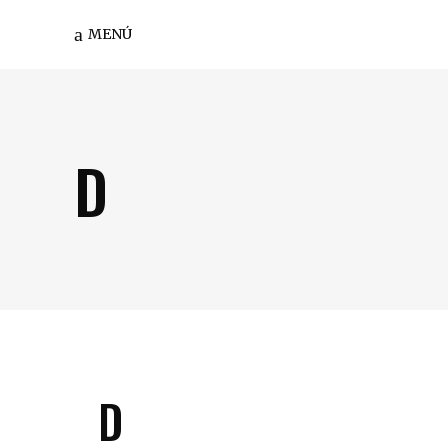
MENÚ
D
D