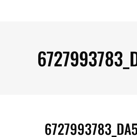
6727993783_
6727993783_DA