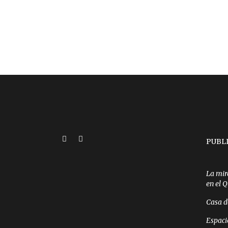
PUBL
La mir
en el 
Casa d
Espaci