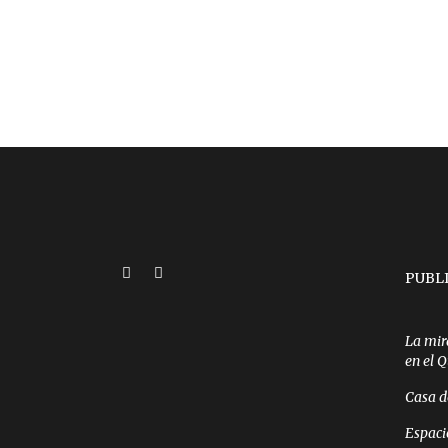
PUBL
La mir
en el 
Casa d
Espaci