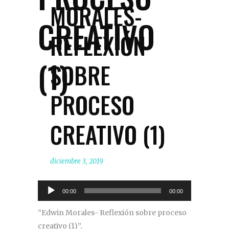
MORALES-
CREATIVO
REFLEXIÓN
(1)
SOBRE
PROCESO
CREATIVO (1)
diciembre 3, 2019
Reproductor
00:00
00:00
de
“Edwin Morales- Reflexión sobre proceso
audio
creativo (1)”.