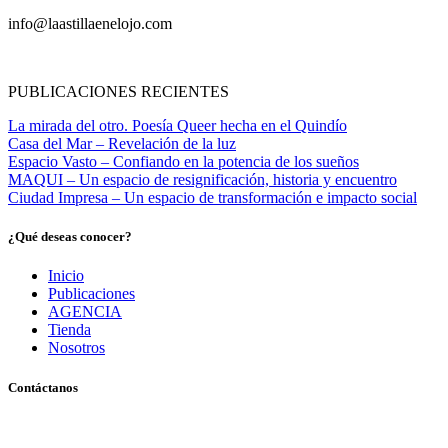
info@laastillaenelojo.com
PUBLICACIONES RECIENTES
La mirada del otro. Poesía Queer hecha en el Quindío
Casa del Mar – Revelación de la luz
Espacio Vasto – Confiando en la potencia de los sueños
MAQUI – Un espacio de resignificación, historia y encuentro
Ciudad Impresa – Un espacio de transformación e impacto social
¿Qué deseas conocer?
Inicio
Publicaciones
AGENCIA
Tienda
Nosotros
Contáctanos
Pereira, Risaralda, Colombia