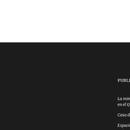
PUBL
La mir
en el 
Casa d
Espaci