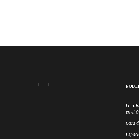
PUBL
La mir
en el 
Casa d
Espaci