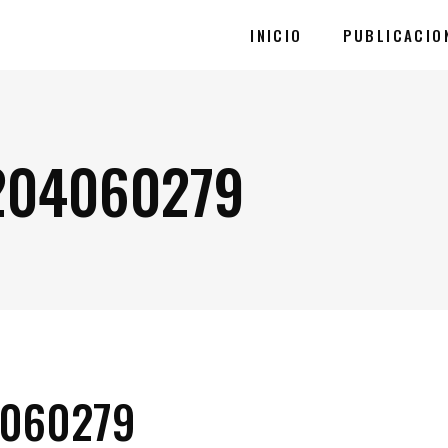
INICIO
PUBLICACIO
204060279
4060279