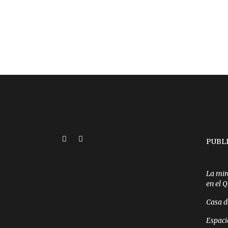
PUBL
La mir
en el 
Casa d
Espaci