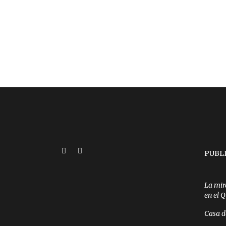
PUBL
La mir
en el 
Casa d