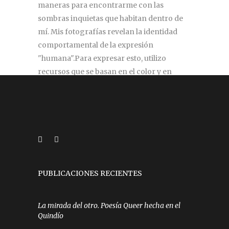
maneras para encontrarme con las
sombras inquietas que habitan dentro de
mí. Mis fotografías revelan la identidad
comportamental de la expresión
"humana".Para expresar esto, utilizo
recursos que se basan en el color y en
elementos inherentes al ser humano.
silviazul.98@gmail.com
PUBLICACIONES RECIENTES
La mirada del otro. Poesía Queer hecha en el
Quindío