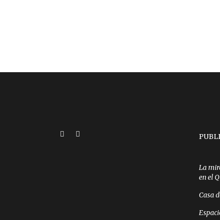
PUBL
La mir
en el 
Casa d
Espaci