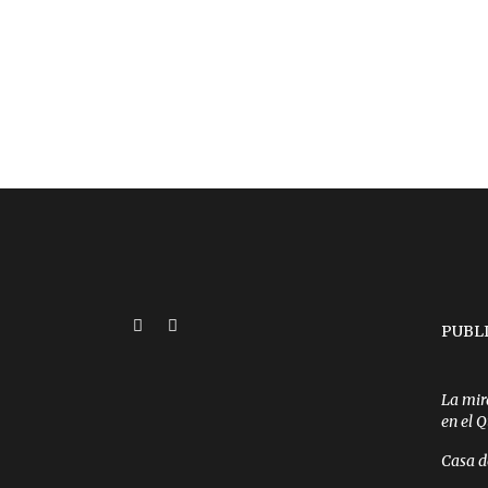
PUBL
La mir
en el 
Casa d