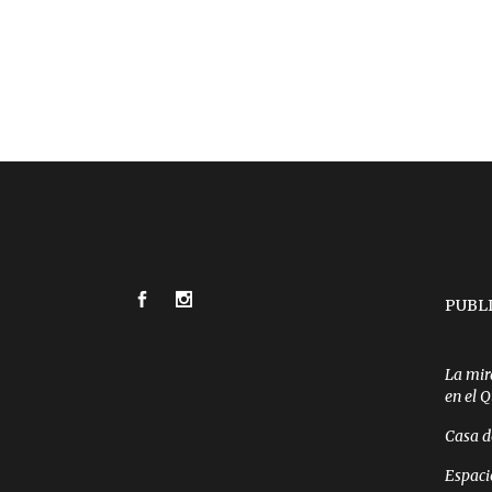
PUBL
La mir
en el 
Casa d
Espaci