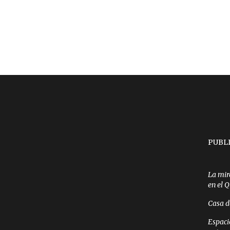
PUBL
La mir
en el 
Casa d
Espaci