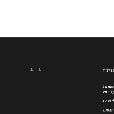
PUBL
La mir
en el 
Casa d
Espaci