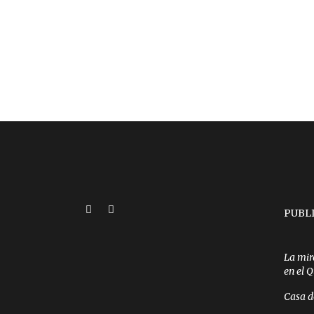
PUBL
La mir
en el 
Casa d