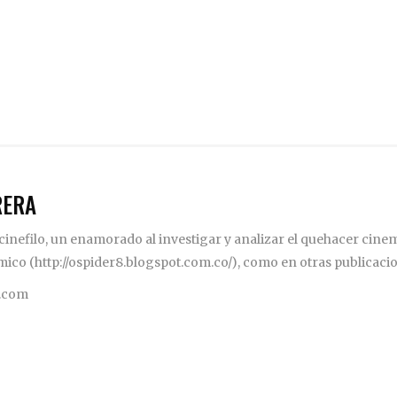
RERA
inefilo, un enamorado al investigar y analizar el quehacer cinema
mico (http://ospider8.blogspot.com.co/), como en otras publicaci
.com