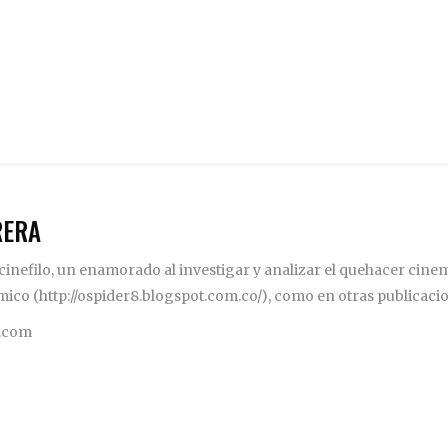
RERA
inefilo, un enamorado al investigar y analizar el quehacer cinema
mico (http://ospider8.blogspot.com.co/), como en otras publicaci
.com