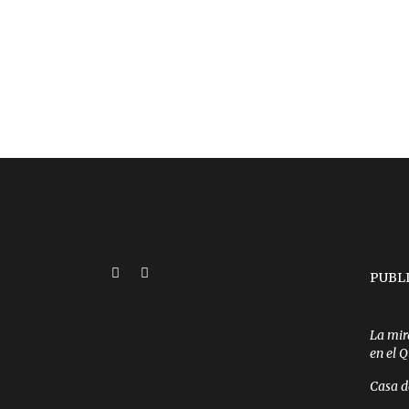
PUBL
La mir
en el 
Casa d