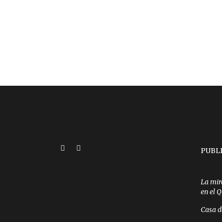
PUBL
La mir
en el 
Casa d