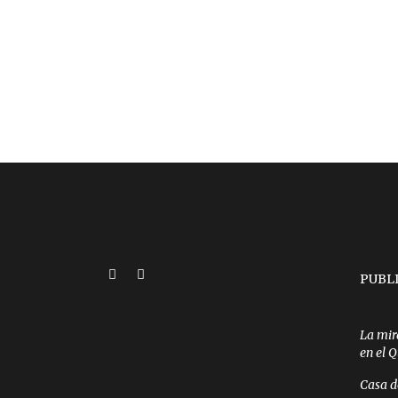
PUBL
La mir
en el 
Casa d