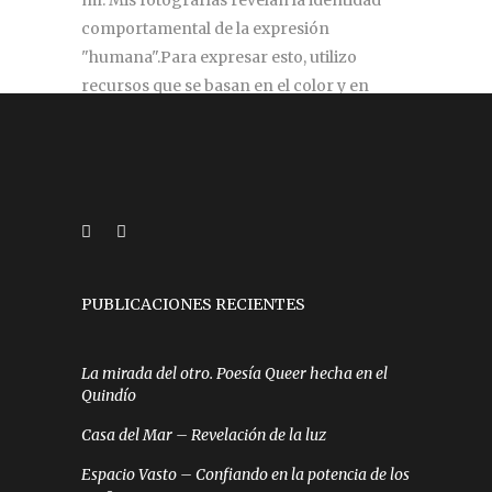
mí. Mis fotografías revelan la identidad
comportamental de la expresión
"humana".Para expresar esto, utilizo
recursos que se basan en el color y en
elementos inherentes al ser humano.
silviazul.98@gmail.com
PUBLICACIONES RECIENTES
La mirada del otro. Poesía Queer hecha en el
Quindío
Casa del Mar – Revelación de la luz
Espacio Vasto – Confiando en la potencia de los