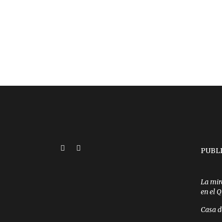
PUBL
La mir
en el 
Casa d