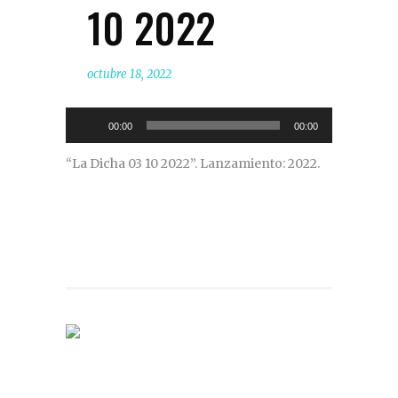
10 2022
octubre 18, 2022
Reproductor
00:00
00:00
de
“La Dicha 03 10 2022”. Lanzamiento: 2022.
audio