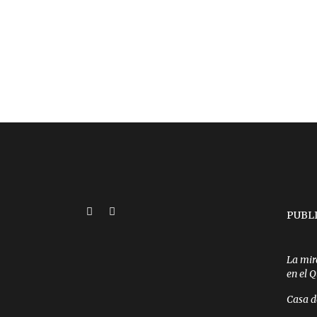
PUBL
La mir
en el 
Casa d