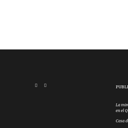
PUBL
La mir
en el 
Casa d