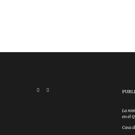
PUBL
La mir
en el 
Casa d