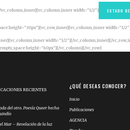
[/vc_column_inner][vc_column_inner width=”1/2″]
ESTADO D
pace height=”30px”][vc_row_inner][vc_column_inner width=”1/2″
ner][vc_column_inner width=”1/2″][/vc_column_inner][/vc_row_i
_empty_space height=”60px”][/vc_column][/vc_row]
¿QUÉ DESEAS CONOCER?
ICACIONES RECIENTES
Inicio
ada del otro. Poesía Queer hecha
Publicaciones
Quindío
AGENCIA
el Mar – Revelación de la luz