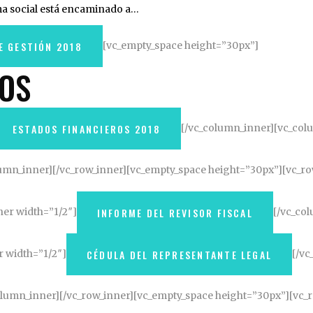
ma social está encaminado a…
[vc_empty_space height=”30px”]
E GESTIÓN 2018
OS
[/vc_column_inner][vc_col
ESTADOS FINANCIEROS 2018
lumn_inner][/vc_row_inner][vc_empty_space height=”30px”][vc_ro
er width=”1/2″]
[/vc_co
INFORME DEL REVISOR FISCAL
 width=”1/2″]
[/vc
CÉDULA DEL REPRESENTANTE LEGAL
olumn_inner][/vc_row_inner][vc_empty_space height=”30px”][vc_