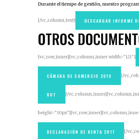
Durante el tiempo de gestión, nuestro progra
[/vc_column_text]
DESCARGAR INFORME D
OTROS DOCUMENT
[vc_row_inner][vc_column_inner width=”1/2″]
[/vc_co
CÁMARA DE COMERCIO 2019
[/vc_column_inner][vc_column_inn
RUT
height=”30px”][vc_row_inner][vc_column_inner
[/vc_c
DECLARACIÓN DE RENTA 2017