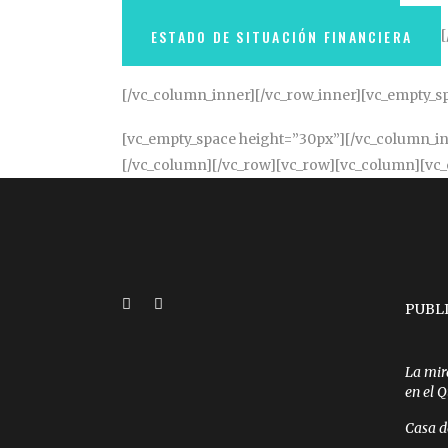
ESTADO DE SITUACIÓN FINANCIERA
[/vc_column_inner][/vc_row_inner][vc_empty_s
[vc_empty_space height=”30px”][/vc_column_in
[/vc_column][/vc_row][vc_row][vc_column][vc
PUBL
La mir
en el 
Casa d