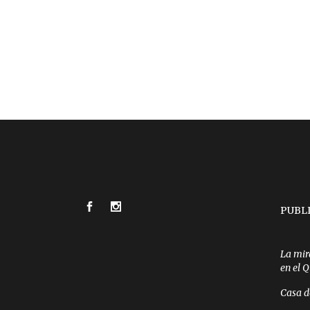
PUBL
La mir
en el 
Casa d