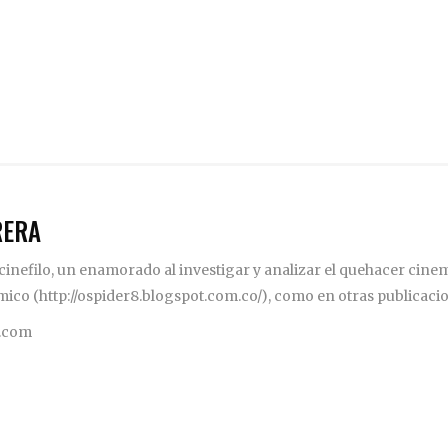
RERA
inefilo, un enamorado al investigar y analizar el quehacer cinema
mico (http://ospider8.blogspot.com.co/), como en otras publicaci
.com