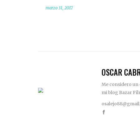
marzo 31, 2017
OSCAR CAB
Me considero un c
mi blog Bazar Fíl
osalejo88@gmail