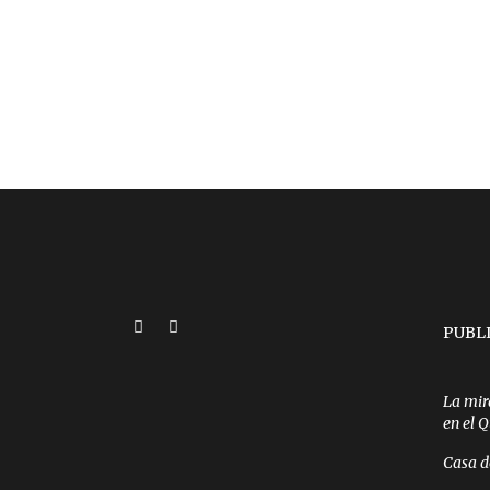
PUBL
La mir
en el 
Casa d