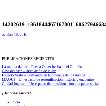
14202619_1361844467167001_6062794663
octubre 10, 2016
PUBLICACIONES RECIENTES
La mirada del otro. Poesía Queer hecha en el Quindío
Casa del Mar – Revelación de la luz
Espacio Vasto – Confiando en la potencia de los sueños
MAQUI – Un espacio de resignificación, historia y encuentro
Ciudad Impresa – Un espacio de transformación e impacto social
¿Qué deseas conocer?
Inicio